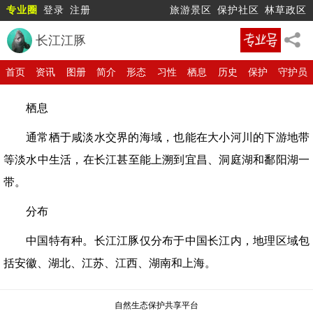
专业圈
登录
注册
旅游景区
保护社区
林草政区
长江江豚
首页
资讯
图册
简介
形态
习性
栖息
历史
保护
守护员
栖息
通常栖于咸淡水交界的海域，也能在大小河川的下游地带
等淡水中生活，在长江甚至能上溯到宜昌、洞庭湖和鄱阳湖一
带。
分布
中国特有种。长江江豚仅分布于中国长江内，地理区域包
括安徽、湖北、江苏、江西、湖南和上海。
自然生态保护共享平台