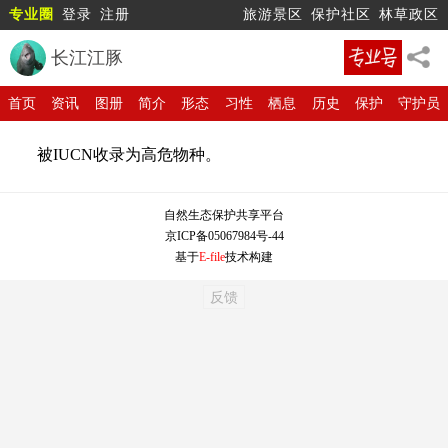
专业圈
登录
注册
旅游景区
保护社区
林草政区
长江江豚
首页
资讯
图册
简介
形态
习性
栖息
历史
保护
守护员
被IUCN收录为高危物种。
自然生态保护共享平台
京ICP备05067984号-44
基于
E-file
技术构建
反馈