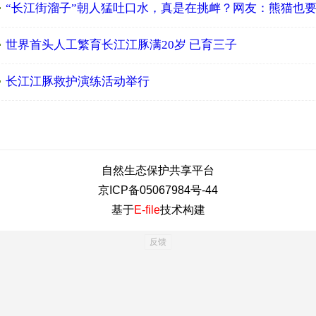
“长江街溜子”朝人猛吐口水，真是在挑衅？网友：熊猫也
世界首头人工繁育长江江豚满20岁 已育三子
长江江豚救护演练活动举行
自然生态保护共享平台
京ICP备05067984号-44
基于
E-file
技术构建
反馈