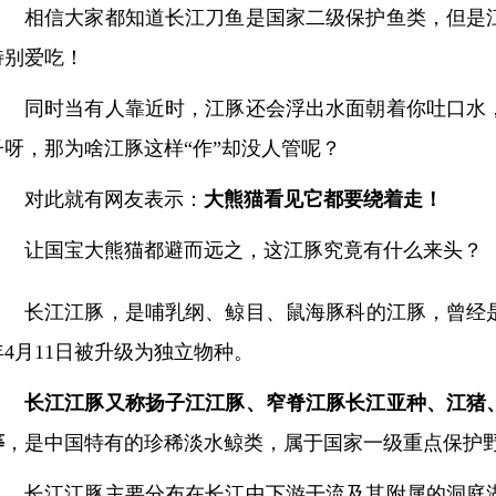
相信大家都知道长江刀鱼是国家二级保护鱼类，但是
特别爱吃！
同时当有人靠近时，江豚还会浮出水面朝着你吐口水
子呀，那为啥江豚这样“作”却没人管呢？
对此就有网友表示：
大熊猫看见它都要绕着走！
让国宝大熊猫都避而远之，这江豚究竟有什么来头？
长江江豚，是哺乳纲、鲸目、鼠海豚科的江豚，曾经是
年4月11日被升级为独立物种。
长江江豚又称扬子江江豚、窄脊江豚长江亚种、江猪
等
，是中国特有的珍稀淡水鲸类，属于国家一级重点保护
长江江豚主要分布在长江中下游干流及其附属的洞庭