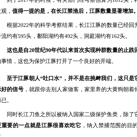
到了2017年的时候，有关部门经考察估算为1012头
改观，
值得一提的是，在长江禁渔后，江豚数量显著增加
根据2022年的科学考察结果，长江江豚的数量已经回升
干流约有595头，鄱阳湖约有492头，洞庭湖约有162头‌。
这也是自20世纪90年代以来首次实现种群数量的止跌回
的事情，这也为保护江豚打开了一个良好的开端。
至于江豚朝人“吐口水”，并不是在挑衅我们，这只是
示好的信号
，就跟你去别人家做客，家里养的大黄狗朝着
而已。
同时长江刀鱼之所以被纳入国家二级保护鱼类，除了
更重要的一点就是江豚很喜欢吃它
，纳入禁捕范围的目
已。